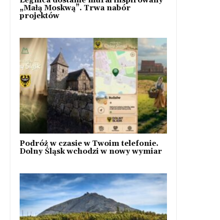
Legnica dostanie mural inspirowany
„Małą Moskwą”. Trwa nabór
projektów
Podróż w czasie w Twoim telefonie.
Dolny Śląsk wchodzi w nowy wymiar