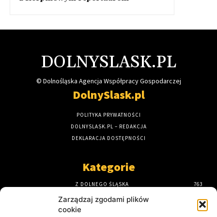
DOLNYSLASK.PL
© Dolnośląska Agencja Współpracy Gospodarczej
DolnySlask.pl
POLITYKA PRYWATNOŚCI
DOLNYSLASK.PL – REDAKCJA
DEKLARACJA DOSTĘPNOŚCI
Kategorie
Z DOLNEGO ŚLĄSKA
763
STRONA GŁÓWNA
589
Zarządzaj zgodami plików
DOLNY ŚLĄSK
435
cookie