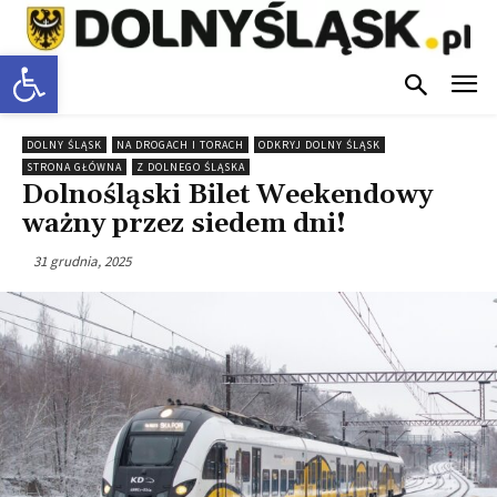
Otwórz pasek narzędzi
DOLNY ŚLĄSK
NA DROGACH I TORACH
ODKRYJ DOLNY ŚLĄSK
STRONA GŁÓWNA
Z DOLNEGO ŚLĄSKA
Dolnośląski Bilet Weekendowy
ważny przez siedem dni!
31 grudnia, 2025