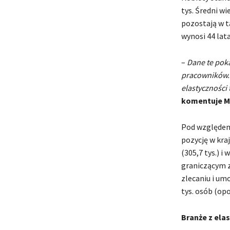
tys. Średni wi
pozostają w t
wynosi 44 lat
–
Dane te pok
pracowników. 
elastyczności
komentuje Ma
Pod względem
pozycję w kra
(305,7 tys.) i
graniczącym 
zlecaniu i um
tys. osób (opo
Branże z ela