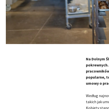
Na Dolnym Śl
pokrewnych. 
pracowników 
popularne, t
umowy o prac
Według najno
takich jak umo
Kobiety stano