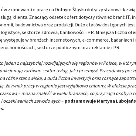
tów z umowami o pracę na Dolnym Śląsku dotyczy stanowisk zwią
sługą klienta. Znaczący odsetek ofert dotyczy również branż IT, inż
onomii, budownictwa oraz produkcji. Dużo etatów dostępnych jest
 logistyce, sektorze zdrowia, bankowości i HR. Mniejsza liczba ofe
 występuje w branżach internetowych, e-commerce, badaniach i 
ieruchomościach, sektorze publicznym oraz reklamie i PR.
to jeden z najszybciej rozwijających się regionów w Polsce, w który
unkcjonują zarówno sektor usług, jak i przemysł. Pracodawcy posz
a różne stanowiska, a duża liczba inwestycji oraz rosnące zapotr
ą, że rynek pracy w regionie jest wyjątkowo chłonny. W efekcie pr
tymczasową – można znaleźć w wielu branżach, co przyciąga osoby o 
h i oczekiwaniach zawodowych
–
podsumowuje Martyna Lubojańs
s.