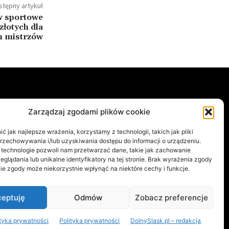
stępny artykuł
w sportowe
złotych dla
h mistrzów
e
Ostatnio opublikowane
Zarządzaj zgodami plików cookie
Legnica dostanie mural
A
762
 jak najlepsze wrażenia, korzystamy z technologii, takich jak pliki
inspirowany „Małą Moskwą”.
589
przechowywania i/lub uzyskiwania dostępu do informacji o urządzeniu.
Trwa nabór projektów
 technologie pozwoli nam przetwarzać dane, takie jak zachowanie
434
3 sierpnia, 2026
eglądania lub unikalne identyfikatory na tej stronie. Brak wyrażenia zgody
ĄSK
190
ie zgody może niekorzystnie wpłynąć na niektóre cechy i funkcje.
RACH
179
Podróż w czasie w Twoim
telefonie. Dolny Śląsk wchodzi
YM ŚLĄSKU
161
w nowy wymiar
eptuję
Odmów
Zobacz preferencje
29 lipca, 2026
ityka prywatności
Polityka prywatności
DolnySlask.pl – redakcja