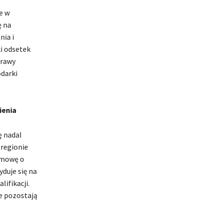
e w
ę na
ia i
ki odsetek
prawy
darki
ienia
ę nadal
 regionie
umowę o
duje się na
ifikacji.
e pozostają