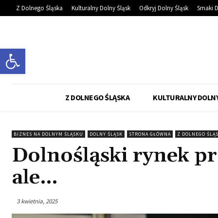
Z Dolnego Śląska
Kulturalny Dolny Śląsk
Odkryj Dolny Śląsk
Smaki D
Otwórz pasek narzędzi
Z DOLNEGO ŚLĄSKA
KULTURALNY DOLNY
BIZNES NA DOLNYM ŚLĄSKU
DOLNY ŚLĄSK
STRONA GŁÓWNA
Z DOLNEGO ŚLĄ
Dolnośląski rynek pra
ale…
3 kwietnia, 2025