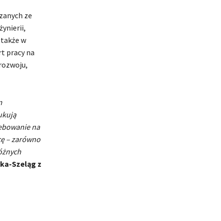
zanych ze
ynierii,
 także w
rt pracy na
rozwoju,
m
ukują
zebowanie na
acę – zarówno
różnych
ka-Szeląg z