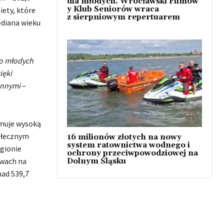
dla młodych. Wrocławski Filmow
y Klub Seniorów wraca
iety, które
z sierpniowym repertuarem
ediana wieku
zo młodych
ięki
zinnymi
–
jmuje wysoką
tołecznym
16 milionów złotych na nowy
system ratownictwa wodnego i
egionie
ochrony przeciwpowodziowej na
twach na
Dolnym Śląsku
nad 539,7