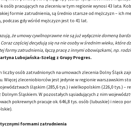
ek osób pracujących na zleceniu w tym regionie wynosi 43 lata. Kob
akiej formie zatrudnienia, są średnio starsze od mężczyzn – ich m
a, podczas gdy wśród mężczyzn jest to 41 lat.
azują, że umowy cywilnoprawne nie są już wyłącznie domeną bard
Coraz częściej decydują się na nie osoby w średnim wieku, które dz
 tej formy zatrudnienia, łączą pracę z innymi obowiązkami, np. rod
rtyna Lubojańska-Szeląg z Grupy Progres.
 liczby osób zatrudnionych na umowach zlecenia Dolny Śląsk za
ju. Więcej zleceniobiorców jest jedynie w regionie warszawskim s
 województwach śląskim (285,6 tys.) i wielkopolskim (226,0 tys.) – r
z Dolnym Śląskiem. W pozostałych sąsiadujących z nim wojewódz
owach pokrewnych pracuje ok. 646,8 tys. osób (lubuskie) i nieco po
lskie).
stycznymi formami zatrudnienia