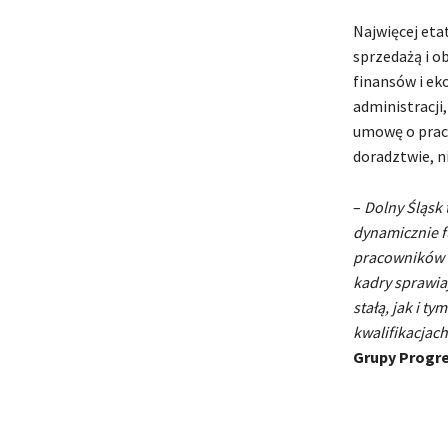
Najwięcej eta
sprzedażą i ob
finansów i ek
administracji,
umowę o pracę
doradztwie, n
–
Dolny Śląsk 
dynamicznie f
pracowników n
kadry sprawiaj
stałą, jak i 
kwalifikacjac
Grupy Progre