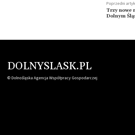
Poprzedni artyk
Trzy nowe r
Dolnym Ślą
DOLNYSLASK.PL
© Dolnośląska Agencja Współpracy Gospodarczej