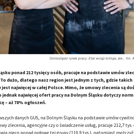
Dolnośląski rynek pracy: Etat wciąż króluje, ale... fo
ąsku ponad 212 tysięcy osób, pracuje na podstawie umów zlec
To dużo, dlatego nasz region jest jednym z tych, gdzie takich
jest najwięcej w całej Polsce. Mimo, że umowy zlecenia są do
o jednak najwięcej ofert pracy na Dolnym Śląsku dotyczy norm
ę – aż 78% ogłoszeń.
wszych danych GUS, na Dolnym Śląsku na podstawie umów cywiln
wy zlecenia, agencyjne czy o świadczenie usług, pracuje 212,7 tys.
wią nieco ponad połowę tej grupy (110,9 tys.), natomiast mężczyźn