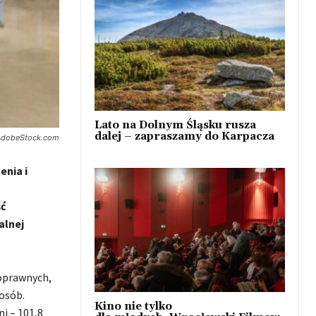
Lato na Dolnym Śląsku rusza
dalej – zapraszamy do Karpacza
t. AdobeStock.com
enia i
ść
alnej
oprawnych,
 osób.
Kino nie tylko
i – 101,8