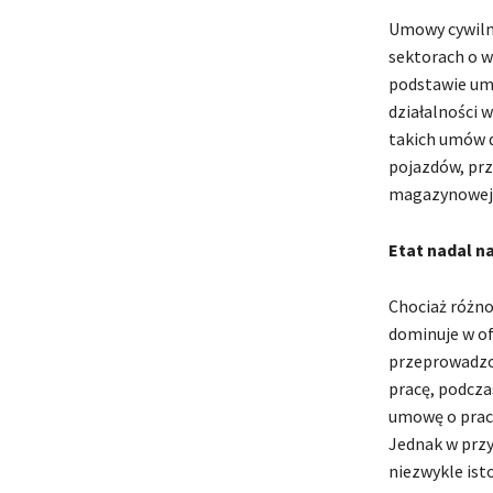
Umowy cywiln
sektorach o w
podstawie umo
działalności w
takich umów d
pojazdów, pr
magazynowej
Etat nadal n
Chociaż różno
dominuje w of
przeprowadzo
pracę, podcza
umowę o pracę
Jednak w prz
niezwykle is