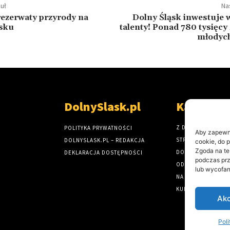
uł
Na
ezerwaty przyrody na
Dolny Śląsk inwestuje 
sku
talenty! Ponad 780 tysięcy 
młodyc
DolnySlask.pl
Kategori
Z DOLNEGO ŚLĄSK
POLITYKA PRYWATNOŚCI
Aby zapewnić
STRONA GŁÓWNA
DOLNYSLASK.PL – REDAKCJA
cookie, do 
Zgoda na te
DOLNY ŚLĄSK
DEKLARACJA DOSTĘPNOŚCI
podczas prz
ODKRYJ DOLNY ŚL
lub wycofan
NA DROGACH I TO
KULTURA NA DOLN
Akc
Pol