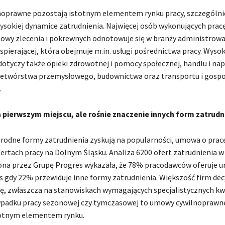
oprawne pozostają istotnym elementem rynku pracy, szczególni
ysokiej dynamice zatrudnienia. Najwięcej osób wykonujących prac
wy zlecenia i pokrewnych odnotowuje się w branży administrowan
spierającej, która obejmuje m.in. usługi pośrednictwa pracy. Wyso
otyczy także opieki zdrowotnej i pomocy społecznej, handlu i na
zetwórstwa przemysłowego, budownictwa oraz transportu i gospo
.
a pierwszym miejscu, ale rośnie znaczenie innych form zatrudn
rodne formy zatrudnienia zyskują na popularności, umowa o prac
ertach pracy na Dolnym Śląsku. Analiza 6200 ofert zatrudnienia w
na przez Grupę Progres wykazała, że 78% pracodawców oferuje 
s gdy 22% przewiduje inne formy zatrudnienia. Większość firm decy
, zwłaszcza na stanowiskach wymagających specjalistycznych kwal
ypadku pracy sezonowej czy tymczasowej to umowy cywilnoprawn
totnym elementem rynku.