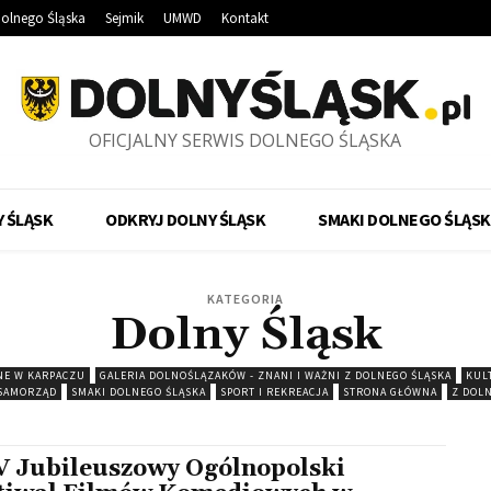
olnego Śląska
Sejmik
UMWD
Kontakt
OFICJALNY SERWIS DOLNEGO ŚLĄSKA
 ŚLĄSK
ODKRYJ DOLNY ŚLĄSK
SMAKI DOLNEGO ŚLĄSK
KATEGORIA
Dolny Śląsk
E W KARPACZU
GALERIA DOLNOŚLĄZAKÓW - ZNANI I WAŻNI Z DOLNEGO ŚLĄSKA
KUL
SAMORZĄD
SMAKI DOLNEGO ŚLĄSKA
SPORT I REKREACJA
STRONA GŁÓWNA
Z DOL
 Jubileuszowy Ogólnopolski