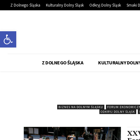
Z Dolnego Śląska
Kulturalny Dolny Śląsk
Odkryj Dolny Śląsk
Smaki D
Otwórz pasek narzędzi
Z DOLNEGO ŚLĄSKA
KULTURALNY DOLNY
BIZNES NA DOLNYM ŚLĄSKU
FORUM EKONOMICZN
ODKRYJ DOLNY ŚLĄSK
XXV