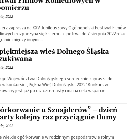
tiwal Filmów Komediowych w
omierzu
nia, 2022
erz zaprasza na XXV Jubileuszowy Ogólnopolski Festiwal Filmów
owych rozpoczyna się 5 sierpnia i potrwa do 7 sierpnia 2022 roku.
ramie między innymi:...
piękniejsza wieś Dolnego Śląska
zukiwana
nia, 2022
ząd Województwa Dolnośląskiego serdecznie zaprasza do
u w konkursie „Piękna Wieś Dolnośląska 2022”.Konkurs w
zowany jest już po raz czternasty i ma na celu wsparcie...
órkorwanie u Sznajderów” – dzień
arty kolejny raz przyciągnie tłumy
nia, 2022
e wielkie ogórkorwanie w rodzinnym gospodarstwie rolnym