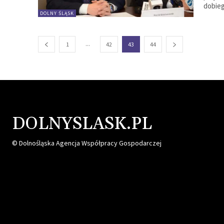
dobieg
DOLNY ŚLĄSK
...
1
42
43
44
DOLNYSLASK.PL
© Dolnośląska Agencja Współpracy Gospodarczej