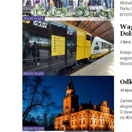
Michał
Parku 
przycią
DOLNY ŚLĄSK
Wag
Dol
2 lipca,
Koleje
wagony
DOLNY ŚLĄSK
Odk
14 styc
Zamek w Roztoce Zamek j
ekspo
O dawn
na 40 
DOLNY ŚLĄSK