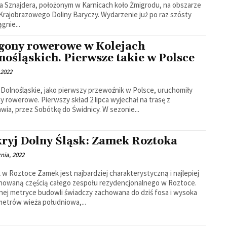
a Sznajdera, położonym w Karnicach koło Żmigrodu, na obszarze
Krajobrazowego Doliny Baryczy. Wydarzenie już po raz szósty
gnie...
ony rowerowe w Kolejach
nośląskich. Pierwsze takie w Polsce
 2022
 Dolnośląskie, jako pierwszy przewoźnik w Polsce, uruchomiły
 rowerowe. Pierwszy skład 2 lipca wyjechał na trasę z
Wrocławia, przez Sobótkę do Świdnicy. W sezonie...
ryj Dolny Śląsk: Zamek Roztoka
znia, 2022
est najbardziej charakterystyczną i najlepiej
nowaną częścią całego zespołu rezydencjonalnego w Roztoce.
ej metryce budowli świadczy zachowana do dziś fosa i wysoka
metrów wieża południowa,...