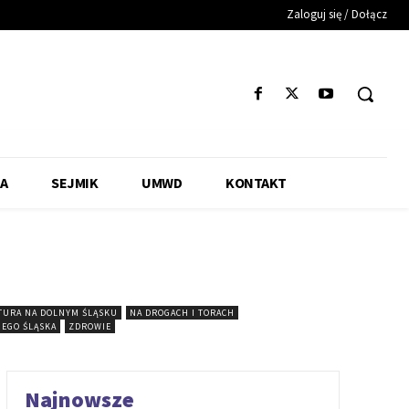
Zaloguj się / Dołącz
A
SEJMIK
UMWD
KONTAKT
TURA NA DOLNYM ŚLĄSKU
NA DROGACH I TORACH
NEGO ŚLĄSKA
ZDROWIE
Najnowsze