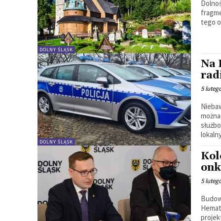
Dolnoś
fragme
tego o
DOLNY ŚLĄSK
Na 
rad
5 luteg
Niebaw
można
służb
lokalny
DOLNY ŚLĄSK
Kol
onk
5 luteg
Budow
Hemat
projek