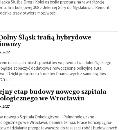
ląska Służba Dróg i Kolei ogłosiła przetarg na rewitalizację
ntu linii kolejowej 308 z Jeleniej Góry do Mysłakowic. Remont
dcinka trasy otwiera możliwości...
Dolny Śląsk trafią hybrydowe
iowozy
o, 2022
em na ulicach miast i powiatów województwa dolnośląskiego,
 będzie zobaczyć dodatkowe nowoczesne policyjne auta
owe. Dzięki połączeniu środków finansowych z samorządów
ch i...
ejny etap budowy nowego szpitala
ologicznego we Wrocławiu
o, 2022
a nowego Szpitala Onkologiczno – Pulmonologiczno -
ologicznego we Wrocławiu nabiera tempa. Prace koncepcyjno-
towe i działania przygotowawcze do realizacji robót budowlanych