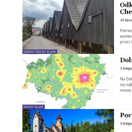
Odk
Che
14 styc
Pierws
wymienian
przez 
ODKRYJ DOLNY ŚLĄSK
Dol
5 luteg
Na Dol
się na
nowej 
DOLNY ŚLĄSK
Poc
5 luteg