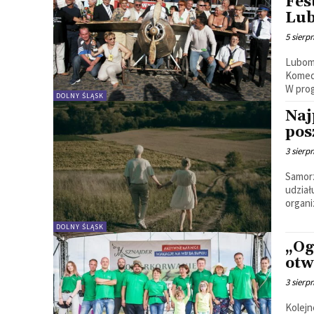
Fes
Lub
5 sierp
Lubomi
Komedi
W prog
DOLNY ŚLĄSK
Naj
pos
3 sierp
Samor
udział
organi
DOLNY ŚLĄSK
„Og
otw
3 sierp
Kolejn