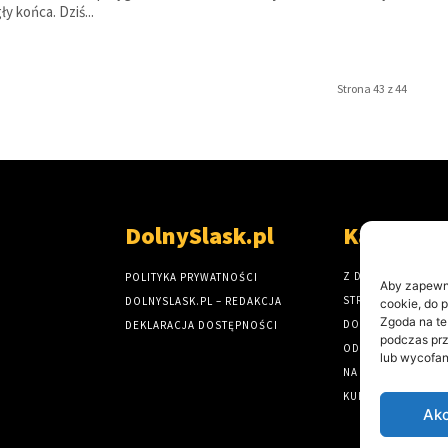
ły końca. Dziś...
Strona 43 z 44
DolnySlask.pl
Kategori
Z DOLNEGO ŚLĄSK
POLITYKA PRYWATNOŚCI
Aby zapewnić
STRONA GŁÓWNA
DOLNYSLASK.PL – REDAKCJA
cookie, do 
Zgoda na te
DOLNY ŚLĄSK
DEKLARACJA DOSTĘPNOŚCI
podczas prz
ODKRYJ DOLNY ŚL
lub wycofan
NA DROGACH I TO
KULTURA NA DOLN
Akc