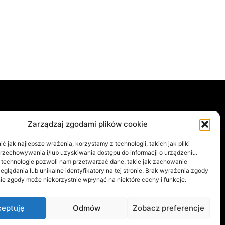
e
Ostatnio opublikowane
Zarządzaj zgodami plików cookie
Legnica dostanie mural
A
762
 jak najlepsze wrażenia, korzystamy z technologii, takich jak pliki
inspirowany „Małą Moskwą”.
589
przechowywania i/lub uzyskiwania dostępu do informacji o urządzeniu.
Trwa nabór projektów
 technologie pozwoli nam przetwarzać dane, takie jak zachowanie
434
3 sierpnia, 2026
eglądania lub unikalne identyfikatory na tej stronie. Brak wyrażenia zgody
ĄSK
190
ie zgody może niekorzystnie wpłynąć na niektóre cechy i funkcje.
RACH
179
Podróż w czasie w Twoim
telefonie. Dolny Śląsk wchodzi
YM ŚLĄSKU
161
w nowy wymiar
eptuję
Odmów
Zobacz preferencje
29 lipca, 2026