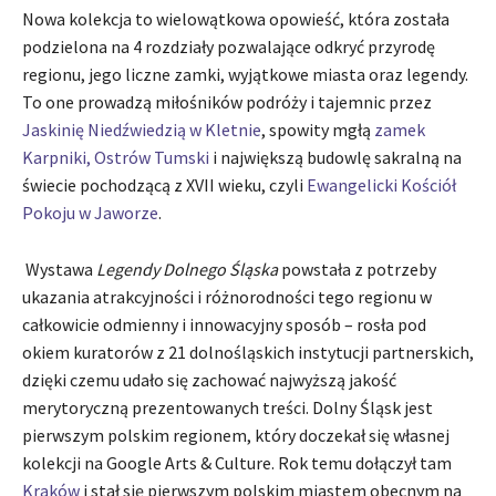
Nowa kolekcja to wielowątkowa opowieść, która została
podzielona na 4 rozdziały pozwalające odkryć przyrodę
regionu, jego liczne zamki, wyjątkowe miasta oraz legendy.
To one prowadzą miłośników podróży i tajemnic przez
Jaskinię Niedźwiedzią w Kletnie
, spowity mgłą
zamek
Karpniki,
Ostrów Tumski
i największą budowlę sakralną na
świecie pochodzącą z XVII wieku, czyli
Ewangelicki Kościół
Pokoju w Jaworze
.
Wystawa
Legendy Dolnego Śląska
powstała z potrzeby
ukazania atrakcyjności i różnorodności tego regionu w
całkowicie odmienny i innowacyjny sposób – rosła pod
okiem kuratorów z 21 dolnośląskich instytucji partnerskich,
dzięki czemu udało się zachować najwyższą jakość
merytoryczną prezentowanych treści. Dolny Śląsk jest
pierwszym polskim regionem, który doczekał się własnej
kolekcji na Google Arts & Culture. Rok temu dołączył tam
Kraków
i stał się pierwszym polskim miastem obecnym na