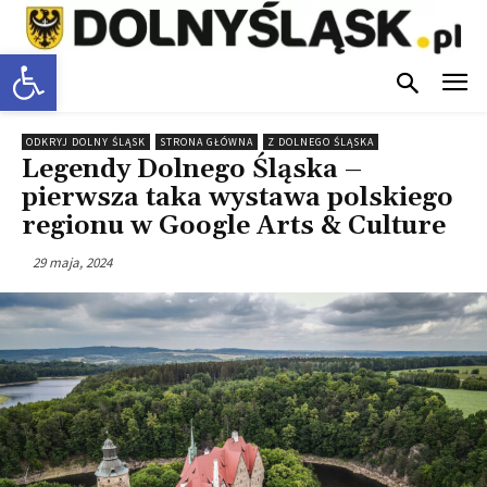
Otwórz pasek narzędzi
ODKRYJ DOLNY ŚLĄSK
STRONA GŁÓWNA
Z DOLNEGO ŚLĄSKA
Legendy Dolnego Śląska –
pierwsza taka wystawa polskiego
regionu w Google Arts & Culture
29 maja, 2024