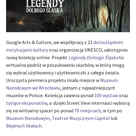
Google Arts & Culture, we współpracy z 21
dolnośląskimi
instytucjami kultury
oraz organizacją UNESCO, udostępnia
nową kolekcję online. Projekt
Legendy Dolnego Śląska
to
wirtualna podróż w poszukiwaniu skarbów, w którą mogą
się wybrać użytkownicy i użytkowniczki z całego świata.
Uroczysta premiera projektu miała miejsce w
Muzeum
Narodowym we Wrocławiu
, jednym z najważniejszych
muzeów w Polsce. Kolekcja zawiera ponad
100 wystaw
oraz
tysiące eksponatów
, a dzięki Street View internauci wybiorą
się na wirtualny spacer po ponad
70 miejscach
, w tym po
Muzeum Narodowym
,
Teatrze Muzycznym Capitol
lub
Błędnych Skałach
.