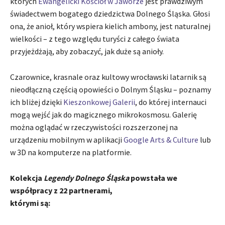
których
Ewangelicki Kościół w Jaworze
jest prawdziwym
świadectwem bogatego dziedzictwa Dolnego Śląska. Głosi
ona, że anioł, który wspiera kielich ambony, jest naturalnej
wielkości – z tego względu turyści z całego świata
przyjeżdżają, aby zobaczyć, jak duże są anioły.
Czarownice, krasnale oraz kultowy wrocławski latarnik są
nieodłączną częścią opowieści o Dolnym Śląsku – poznamy
ich bliżej dzięki
Kieszonkowej Galerii
, do której internauci
mogą wejść jak do magicznego mikrokosmosu. Galerię
można oglądać w rzeczywistości rozszerzonej na
urządzeniu mobilnym w aplikacji
Google Arts & Culture
lub
w 3D na komputerze na platformie.
Kolekcja
Legendy Dolnego Śląska
powstała we
współpracy z 22 partnerami,
którymi są: