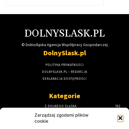
DOLNYSLASK.PL
© Dolnośląska Agencja Współpracy Gospodarczej
DolnySlask.pl
POLITYKA PRYWATNOŚCI
DOLNYSLASK.PL – REDAKCJA
DEKLARACJA DOSTĘPNOŚCI
Kategorie
Z DOLNEGO ŚLĄSKA
762
STRONA GŁÓWNA
589
Zarządzaj zgodami plików
DOLNY ŚLĄSK
434
cookie
ODKRYJ DOLNY ŚLĄSK
190