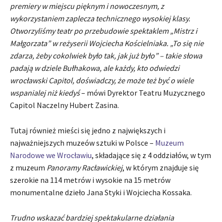
premiery w miejscu pięknym i nowoczesnym, z
wykorzystaniem zaplecza technicznego wysokiej klasy.
Otworzyliśmy teatr po przebudowie spektaklem „Mistrz i
Małgorzata” w reżyserii Wojciecha Kościelniaka. „To się nie
zdarza, żeby cokolwiek było tak, jak już było” – takie słowa
padają w dziele Bułhakowa, ale każdy, kto odwiedzi
wrocławski Capitol, doświadczy, że może też być o wiele
wspanialej niż kiedyś
– mówi Dyrektor Teatru Muzycznego
Capitol Naczelny Hubert Zasina.
Tutaj również mieści się jedno z największych i
najważniejszych muzeów sztuki w Polsce –
Muzeum
Narodowe we Wrocławiu
, składające się z 4 oddziałów, w tym
z muzeum
Panoramy Racławickiej
, w którym znajduje się
szerokie na 114 metrów i wysokie na 15 metrów
monumentalne dzieło Jana Styki i Wojciecha Kossaka.
Trudno wskazać bardziej spektakularne działania