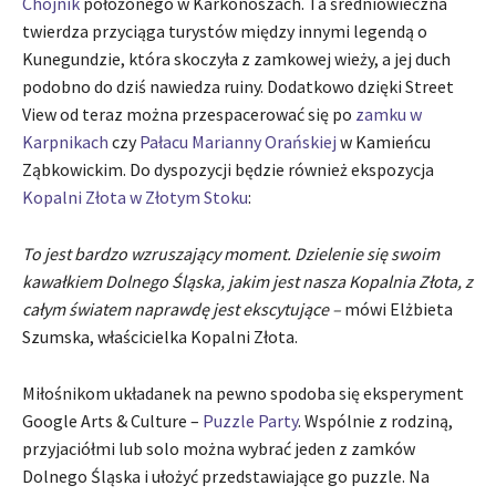
Chojnik
położonego w Karkonoszach. Ta średniowieczna
twierdza przyciąga turystów między innymi legendą o
Kunegundzie, która skoczyła z zamkowej wieży, a jej duch
podobno do dziś nawiedza ruiny. Dodatkowo dzięki Street
View od teraz można przespacerować się po
zamku w
Karpnikach
czy
Pałacu Marianny Orańskiej
w Kamieńcu
Ząbkowickim. Do dyspozycji będzie również ekspozycja
Kopalni Złota w Złotym Stoku
:
To jest bardzo wzruszający moment. Dzielenie się swoim
kawałkiem Dolnego Śląska, jakim jest nasza Kopalnia Złota, z
całym światem naprawdę jest ekscytujące –
mówi Elżbieta
Szumska, właścicielka Kopalni Złota.
Miłośnikom układanek na pewno spodoba się eksperyment
Google Arts & Culture –
Puzzle Party
. Wspólnie z rodziną,
przyjaciółmi lub solo można wybrać jeden z zamków
Dolnego Śląska i ułożyć przedstawiające go puzzle. Na