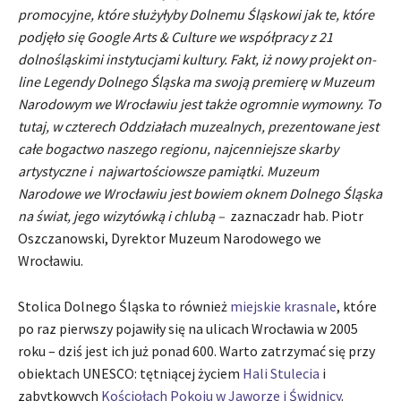
promocyjne, które służyłyby Dolnemu Śląskowi jak te, które
podjęło się Google Arts & Culture we współpracy z 21
dolnośląskimi instytucjami kultury. Fakt, iż nowy projekt on-
line Legendy Dolnego Śląska ma swoją premierę w Muzeum
Narodowym we Wrocławiu jest także ogromnie wymowny. To
tutaj, w czterech Oddziałach muzealnych, prezentowane jest
całe bogactwo naszego regionu, najcenniejsze skarby
artystyczne i najwartościowsze pamiątki. Muzeum
Narodowe we Wrocławiu jest bowiem oknem Dolnego Śląska
na świat, jego wizytówką i chlubą –
zaznaczadr hab. Piotr
Oszczanowski, Dyrektor Muzeum Narodowego we
Wrocławiu.
Stolica Dolnego Śląska to również
miejskie krasnale
, które
po raz pierwszy pojawiły się na ulicach Wrocławia w 2005
roku – dziś jest ich już ponad 600. Warto zatrzymać się przy
obiektach UNESCO: tętniącej życiem
Hali Stulecia
i
zabytkowych
Kościołach Pokoju w Jaworze i Świdnicy
.