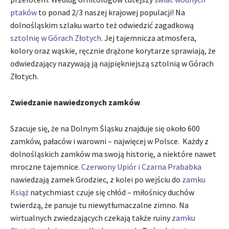
ptaków
to ponad 2/3 naszej krajowej populacji! Na
dolnośląskim szlaku warto też odwiedzić zagadkową
sztolnię w Górach Złotych
. Jej tajemnicza atmosfera,
kolory oraz wąskie, ręcznie drążone korytarze sprawiają, że
odwiedzający nazywają ją najpiękniejszą sztolnią w Górach
Złotych.
Zwiedzanie nawiedzonych zamków
Szacuje się, że na Dolnym Śląsku znajduje się około 600
zamków, pałaców i warowni – najwięcej w Polsce. Każdy z
dolnośląskich zamków ma swoją historię, a niektóre nawet
mroczne tajemnice.
Czerwony Upiór i Czarna Prababka
nawiedzają zamek Grodziec, z kolei po wejściu do
zamku
Książ
natychmiast czuje się chłód – miłośnicy duchów
twierdzą, że panuje tu niewytłumaczalne zimno. Na
wirtualnych zwiedzających czekają także ruiny
zamku