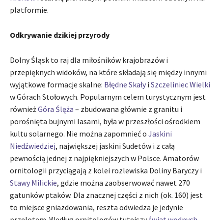
platformie.
Odkrywanie dzikiej przyrody
Dolny Śląsk to raj dla miłośników krajobrazów i
przepięknych widoków, na które składają się między innymi
wyjątkowe formacje skalne:
Błędne Skały
i
Szczeliniec Wielki
w Górach Stołowych. Popularnym celem turystycznym jest
również
Góra Ślęża
– zbudowana głównie z granitu i
porośnięta bujnymi lasami, była w przeszłości ośrodkiem
kultu solarnego. Nie można zapomnieć o
Jaskini
Niedźwiedziej
, największej jaskini Sudetów i z całą
pewnością jednej z najpiękniejszych w Polsce. Amatorów
ornitologii przyciągają z kolei rozlewiska Doliny Baryczy i
Stawy Milickie
, gdzie można zaobserwować nawet 270
gatunków ptaków. Dla znacznej części z nich (ok. 160) jest
to miejsce gniazdowania, reszta odwiedza je jedynie
przelotem. Według ornitologów tutejszy
świat wodnych