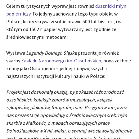
Celem turystycznych wypraw jest również
dusznicki młyn
papierniczy
. To jedyny zachowany tego typu obiekt w
Polsce, który skrywa w sobie prawie 500 lat historii, i w
którym od 1562 r. papier wytwarzany jest zgodnie ze
średniowiecznymi metodami.
Wystawa
Legendy Dolnego Śląska
prezentuje również
skarby
Zakładu Narodowego im. Ossolińskich
, powszechnie
znany jako Ossolineum – jednej z największych i
najstarszych instytucji kultury i nauki w Polsce:
Projekt jest doskonałą okazją, by pokazać różnorodność
ossolińskich kolekcji: zbiorów muzealnych, książek,
rękopisów, plakatów, fotografii, map. Przygotowane przez
nas prezentacje opowiadają o średniowiecznym srebrnym
skarbie z Małkowic, o mapach obrazujących prace
Dolnoślązaków w XVIII wieku, o słynnej wrocławskiej oficynie
wydawniczej Kornów, o pisarzach i poetach, którzy po II