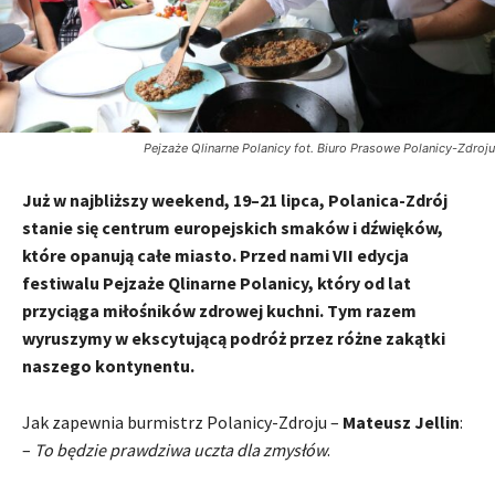
Pejzaże Qlinarne Polanicy fot. Biuro Prasowe Polanicy-Zdroju
Już w najbliższy weekend, 19–21 lipca, Polanica-Zdrój
stanie się centrum europejskich smaków i dźwięków,
które opanują całe miasto. Przed nami VII edycja
festiwalu Pejzaże Qlinarne Polanicy, który od lat
przyciąga miłośników zdrowej kuchni. Tym razem
wyruszymy w ekscytującą podróż przez różne zakątki
naszego kontynentu.
Jak zapewnia burmistrz Polanicy-Zdroju –
Mateusz Jellin
:
–
To będzie prawdziwa uczta dla zmysłów
.