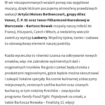
W wir niezapomnianych wrażeń porwą nas wyjątkowi
muzycy, dzięki którym poczujemy atmosferę prawdziwych
wakacji!
Artyści Moises Bethencourt, grupy Allez
Venez, Č. P. 01 oraz tenor Filharmonii Narodowej w
Warszawie – Bartosz Nowak
rozpalą naszą miłość do
Francji, Hiszpanii, Czech i Włoch, a niedzielny wieczór
zwieńczy występ
Lanberry
. Wspólny śpiew, taniec i zabawa
to obowiązkowy element naszej podróży.
Każda wycieczka to również szansa na odkrywanie nowych
smaków, więc nie zabraknie wyśmienitych dań i
oryginalnych trunków. Na gości czekać będą stoiska z
produktami regionalnymi, gdzie będzie można skosztować
i zakupić lokalne specjały. Na scenie kulinarnej zobaczymy
miejscowych, cenionych szefów kuchni oraz znanych
kucharzy, w tym rodzinę Krechów – zwycięzców
programu
Family Food Fight. Pojedynek na smaki
, a
także Bartosza Nowaka – finalistę 11. edycji