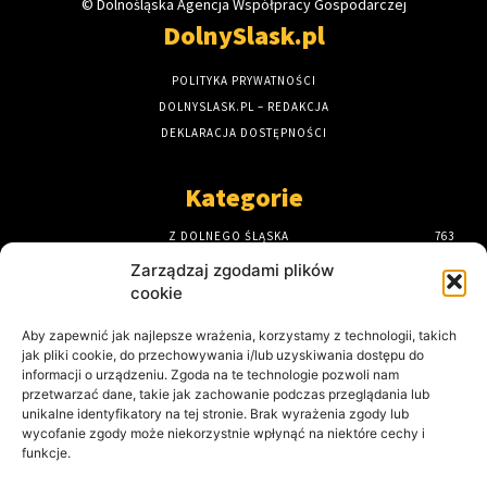
© Dolnośląska Agencja Współpracy Gospodarczej
DolnySlask.pl
POLITYKA PRYWATNOŚCI
DOLNYSLASK.PL – REDAKCJA
DEKLARACJA DOSTĘPNOŚCI
Kategorie
Z DOLNEGO ŚLĄSKA
763
STRONA GŁÓWNA
589
Zarządzaj zgodami plików
DOLNY ŚLĄSK
435
cookie
ODKRYJ DOLNY ŚLĄSK
191
Aby zapewnić jak najlepsze wrażenia, korzystamy z technologii, takich
NA DROGACH I TORACH
179
jak pliki cookie, do przechowywania i/lub uzyskiwania dostępu do
KULTURA NA DOLNYM ŚLĄSKU
161
informacji o urządzeniu. Zgoda na te technologie pozwoli nam
przetwarzać dane, takie jak zachowanie podczas przeglądania lub
Ostatnio opublikowane
unikalne identyfikatory na tej stronie. Brak wyrażenia zgody lub
wycofanie zgody może niekorzystnie wpłynąć na niektóre cechy i
funkcje.
Dolny Śląsk stawia na uzdrowiska. Czas na
wakacyjną regenerację