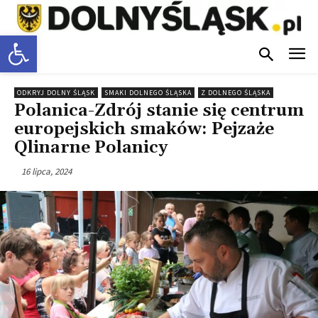
Otwórz pasek narzędzi
ODKRYJ DOLNY ŚLĄSK
SMAKI DOLNEGO ŚLĄSKA
Z DOLNEGO ŚLĄSKA
Polanica-Zdrój stanie się centrum
europejskich smaków: Pejzaże
Qlinarne Polanicy
16 lipca, 2024