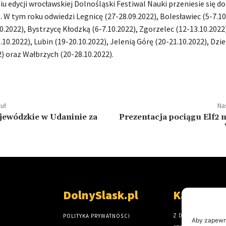
u edycji wrocławskiej Dolnośląski Festiwal Nauki przeniesie się do
. W tym roku odwiedzi Legnicę (27-28.09.2022), Bolesławiec (5-7.10
0.2022), Bystrzycę Kłodzką (6-7.10.2022), Zgorzelec (12-13.10.202
.10.2022), Lubin (19-20.10.2022), Jelenią Górę (20-21.10.2022), Dzi
) oraz Wałbrzych (20-28.10.2022).
uł
Na
jewódzkie w Udaninie za
Prezentacja pociągu Elf2 n
DolnySlask.pl
Kategori
Z DOLNEGO ŚLĄSK
POLITYKA PRYWATNOŚCI
Aby zapewnić