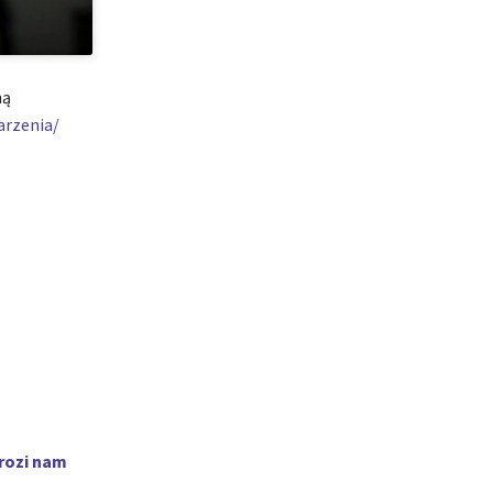
ną
arzenia/
grozi nam