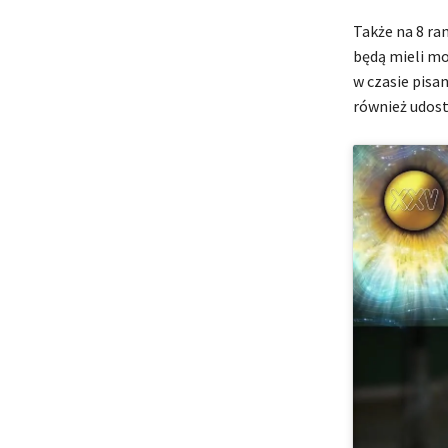
Także na 8 ra
będą mieli mo
w czasie pisa
również udost