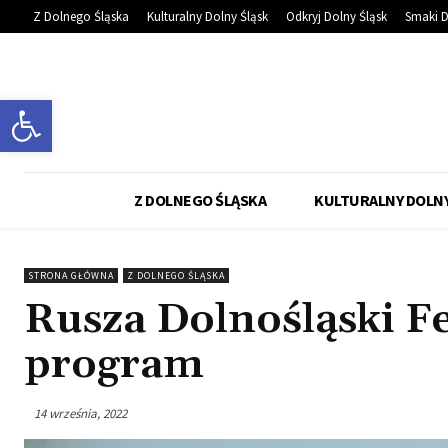
Z Dolnego Śląska
Kulturalny Dolny Śląsk
Odkryj Dolny Śląsk
Smaki D
Otwórz pasek narzędzi
Z DOLNEGO ŚLĄSKA
KULTURALNY DOLNY
STRONA GŁÓWNA
Z DOLNEGO ŚLĄSKA
Rusza Dolnośląski F
program
14 września, 2022