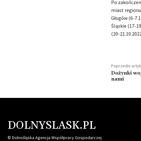
Po zakończeni
miast regionu
Głogów (6-7.1
Śląskie (17-19
(20-21.10.2022
Poprzedni artyk
Dożynki wo
nami
DOLNYSLASK.PL
© Dolnośląska Agencja Współpracy Gospodarczej