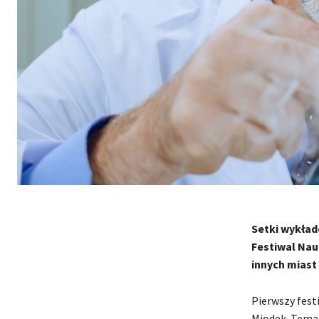
Setki wykładó
Festiwal Nauk
innych miast
Pierwszy fest
Miodek. Temat