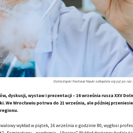
Dolnośląski Festiwal Nauki odbędzie się już po raz 
w, dyskusji, wystaw i prezentacji – 16 września rusza XXV Dol
i. We Wrocławiu potrwa do 21 września, ale później przeniesie
 regionu.
iwalowy wykład w piątek, 16 września o godzinie 80, wygłosi profe
? „Feminatywy – pandemia – Ukraina”. Wykład dostępny będzie ta