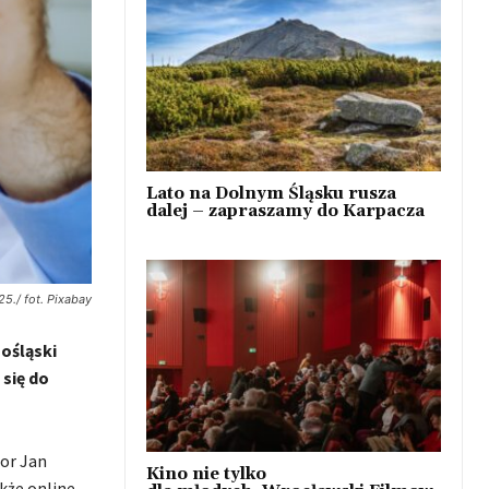
Lato na Dolnym Śląsku rusza
dalej – zapraszamy do Karpacza
25./ fot. Pixabay
nośląski
 się do
sor Jan
Kino nie tylko
kże online