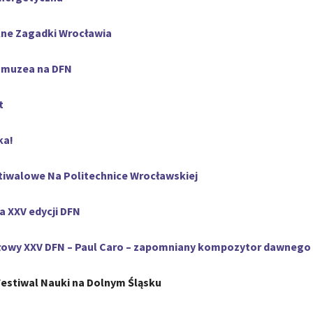
lne Zagadki Wrocławia
 muzea na DFN
t
ka!
iwalowe Na Politechnice Wrocławskiej
a XXV edycji DFN
łowy XXV DFN – Paul Caro – zapomniany kompozytor dawnego
Festiwal Nauki na Dolnym Śląsku