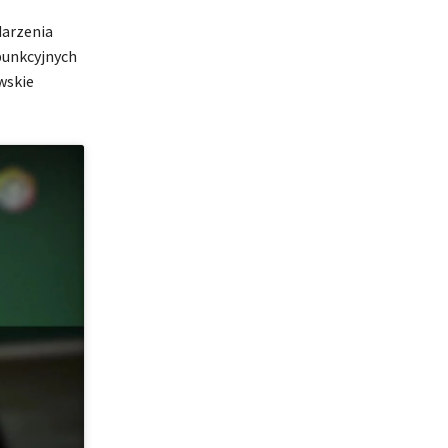
darzenia
punkcyjnych
wskie