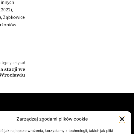
 innych
.2022),
2), Ząbkowice
erżoniów
stępny artykuł
a stacji we
Wrocławiu
e
Ostatnio opublikowane
Zarządzaj zgodami plików cookie
Legnica dostanie mural
A
762
 jak najlepsze wrażenia, korzystamy z technologii, takich jak pliki
inspirowany „Małą Moskwą”.