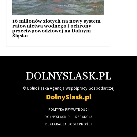
16 milionów złotych na nowy system
ratownictwa wodnego i ochrony
przeciwpowodziowej na Dolnym
Śląsku
DOLNYSLASK.PL
© Dolnośląska Agencja Współpracy Gospodarczej
DolnySlask.pl
POLITYKA PRYWATNOŚCI
DOLNYSLASK.PL – REDAKCJA
DEKLARACJA DOSTĘPNOŚCI