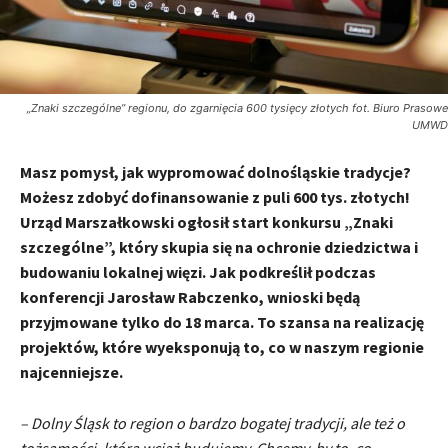
„Znaki szczególne” regionu, do zgarnięcia 600 tysięcy złotych fot. Biuro Prasowe
UMWD
Masz pomysł, jak wypromować dolnośląskie tradycje?
Możesz zdobyć dofinansowanie z puli 600 tys. złotych!
Urząd Marszałkowski ogłosił start konkursu „Znaki
szczególne”, który skupia się na ochronie dziedzictwa i
budowaniu lokalnej więzi. Jak podkreślił podczas
konferencji Jarosław Rabczenko, wnioski będą
przyjmowane tylko do 18 marca. To szansa na realizację
projektów, które wyeksponują to, co w naszym regionie
najcenniejsze.
– Dolny Śląsk to region o bardzo bogatej tradycji, ale też o
tożsamości, którą wciąż budujemy. Chcemy, by to, co