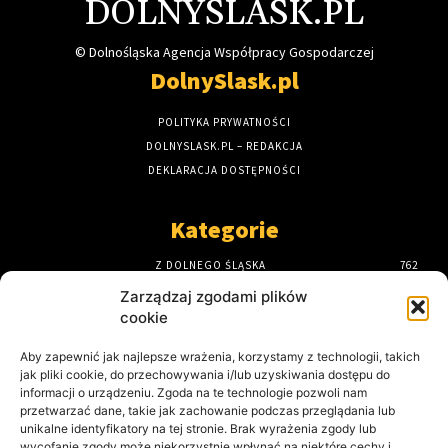
DOLNYSLASK.PL
© Dolnośląska Agencja Współpracy Gospodarczej
DolnySlask.pl
POLITYKA PRYWATNOŚCI
DOLNYSLASK.PL – REDAKCJA
DEKLARACJA DOSTĘPNOŚCI
Kategorie
Z DOLNEGO ŚLĄSKA
762
STRONA GŁÓWNA
589
Zarządzaj zgodami plików
DOLNY ŚLĄSK
434
cookie
ODKRYJ DOLNY ŚLĄSK
190
Aby zapewnić jak najlepsze wrażenia, korzystamy z technologii, takich
NA DROGACH I TORACH
179
jak pliki cookie, do przechowywania i/lub uzyskiwania dostępu do
KULTURA NA DOLNYM ŚLĄSKU
161
informacji o urządzeniu. Zgoda na te technologie pozwoli nam
przetwarzać dane, takie jak zachowanie podczas przeglądania lub
Ostatnio opublikowane
unikalne identyfikatory na tej stronie. Brak wyrażenia zgody lub
wycofanie zgody może niekorzystnie wpłynąć na niektóre cechy i