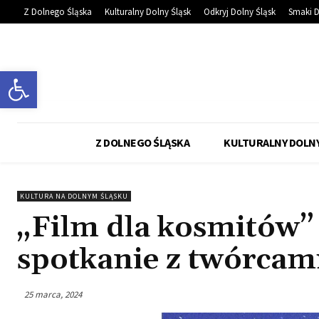
Z Dolnego Śląska
Kulturalny Dolny Śląsk
Odkryj Dolny Śląsk
Smaki D
Otwórz pasek narzędzi
Z DOLNEGO ŚLĄSKA
KULTURALNY DOLNY
KULTURA NA DOLNYM ŚLĄSKU
„Film dla kosmitów” 
spotkanie z twórcam
25 marca, 2024