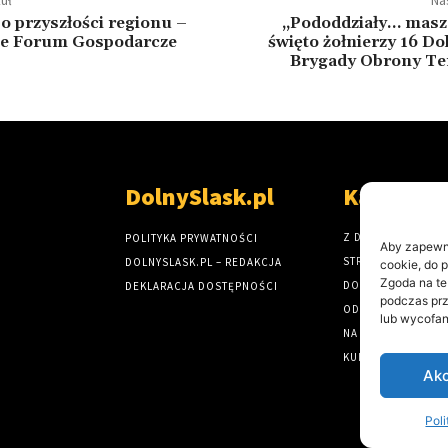
o przyszłości regionu –
„Pododdziały… masz
ie Forum Gospodarcze
święto żołnierzy 16 Do
Brygady Obrony Ter
DolnySlask.pl
Kategori
Z DOLNEGO ŚLĄSK
POLITYKA PRYWATNOŚCI
Aby zapewnić
STRONA GŁÓWNA
DOLNYSLASK.PL – REDAKCJA
cookie, do 
Zgoda na te
DOLNY ŚLĄSK
DEKLARACJA DOSTĘPNOŚCI
podczas prz
ODKRYJ DOLNY ŚL
lub wycofan
NA DROGACH I TO
KULTURA NA DOLN
Akc
Pol