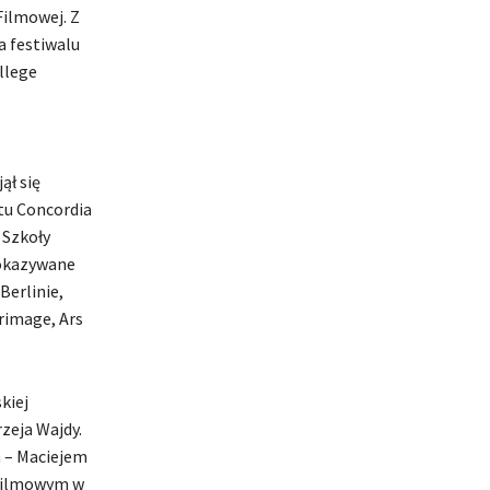
Filmowej. Z
a festiwalu
llege
ął się
tu Concordia
 Szkoły
pokazywane
Berlinie,
rimage, Ars
kiej
zeja Wajdy.
m – Maciejem
 Filmowym w