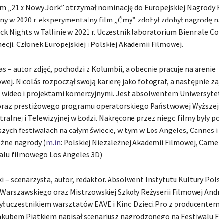
film „21 x Nowy Jork” otrzymał nominację do Europejskiej Nagrody 
ny w 2020 r. eksperymentalny film „Ćmy” zdobył zdobył nagrodę n
k Nights w Tallinie w 2021 r. Uczestnik laboratorium Biennale Co
cji. Członek Europejskiej i Polskiej Akademii Filmowej.
as – autor zdjęć, pochodzi z Kolumbii, a obecnie pracuje na arenie
ej. Nicolás rozpoczął swoją karierę jako fotograf, a następnie zaj
 wideo i projektami komercyjnymi. Jest absolwentem Uniwersyte
oraz prestiżowego programu operatorskiego Państwowej Wyższej
tralnej i Telewizyjnej w Łodzi. Nakręcone przez niego filmy były 
szych festiwalach na całym świecie, w tym w Los Angeles, Cannes i 
żne nagrody (
m.in
: Polskiej Niezależnej Akademii Filmowej, Came
walu filmowego Los Angeles 3D)
i – scenarzysta, autor, redaktor. Absolwent Instytutu Kultury Pols
Warszawskiego oraz Mistrzowskiej Szkoły Reżyserii Filmowej Andr
ył uczestnikiem warsztatów EAVE i Kino Dzieci.Pro z producente
Jakubem Piątkiem napisał scenariusz nagrodzonego na Festiwalu