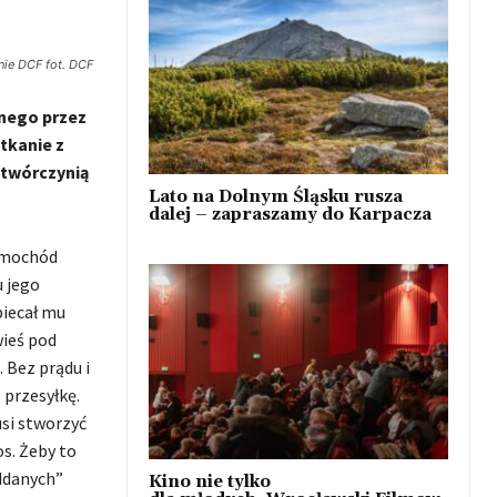
nie DCF fot. DCF
anego przez
tkanie z
dtwórczynią
Lato na Dolnym Śląsku rusza
dalej – zapraszamy do Karpacza
samochód
u jego
biecał mu
wieś pod
 Bez prądu i
przesyłkę.
si stworzyć
os. Żeby to
ddanych”
Kino nie tylko