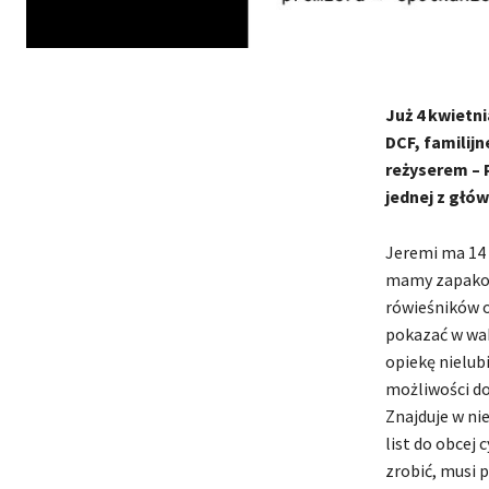
Już 4 kwietn
DCF, familij
reżyserem – 
jednej z głów
Jeremi ma 14 
mamy zapakowa
rówieśników o
pokazać w wak
opiekę nielub
możliwości do
Znajduje w ni
list do obcej 
zrobić, musi 