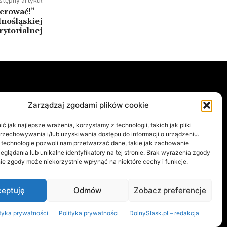
erować!” –
lnośląskiej
ytorialnej
e
Ostatnio opublikowane
Zarządzaj zgodami plików cookie
Legnica dostanie mural
A
762
 jak najlepsze wrażenia, korzystamy z technologii, takich jak pliki
inspirowany „Małą Moskwą”.
589
przechowywania i/lub uzyskiwania dostępu do informacji o urządzeniu.
Trwa nabór projektów
 technologie pozwoli nam przetwarzać dane, takie jak zachowanie
434
3 sierpnia, 2026
eglądania lub unikalne identyfikatory na tej stronie. Brak wyrażenia zgody
ĄSK
190
ie zgody może niekorzystnie wpłynąć na niektóre cechy i funkcje.
RACH
179
Podróż w czasie w Twoim
telefonie. Dolny Śląsk wchodzi
YM ŚLĄSKU
161
w nowy wymiar
eptuję
Odmów
Zobacz preferencje
29 lipca, 2026
ityka prywatności
Polityka prywatności
DolnySlask.pl – redakcja