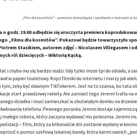
„Film dla kosmitów” – premiera dolnośląska i spotkanie z twórcami w ki
ia o godz. 19.00 odbędzie się uroczysta premiera koprodukow
nego „Filmu dla kosmitów”. Pokazowi będzie towarzyszyło spo
Piotrem Stasikiem, autorem zdjęć – Nicolasem Villegasem i o
nych ról dziecięcych – Wiktorią Kącką.
lat i chyba mu się bardzo nudzi. Gdy tylko może śpi do obiadu, a 
ł w papier toaletowy. Kręci filmiki do internetu i marzy jak wiel
 tym, żeby być sławnym TikTokerem. Jest na to szansa, bo tata o
acje start prawdziwej rakiety. Ale zamiast tego Jeremi trafia na 
ianego dziadka i musi zamieszkać w zbutwiałym domku na drzewie.
ładowania telefonu. Pewnego poranka Jeremi dostaje tajemniczą 
ej małego robota, który zaczyna wydawać mu polecenia. Jeremi mu
cywilizacji – film, który za kilkanaście dni zostanie wysłany w kosm
poprosić o pomoc szefową lokalnej bandy, która karmi swoich „po