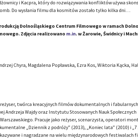
żownicy i Kacpra, który do rozwiązywania konfliktów używa sko
bomb. Do wysłania filmu dla kosmitów zostało tylko kilka dni…
produkcją Dolnośląskiego Centrum Filmowego w ramach Doln
lmowego. Zdjęcia realizowano
m.in
. w Żarowie, Świdnicy i Mach
ndrzej Chyra, Magdalena Popławska, Ezra Kos, Wiktoria Kącka, Ha
– reżyser, twórca kreacyjnych filmów dokumentalnych i fabularnyc
ej Andrzeja Wajdy oraz Instytutu Stosowanych Nauk Społecznych
Warszawskiego. Pracuje jako reżyser, scenarzysta, operatori mont
kumentalne „Dziennik z podróży” (2013), „Koniec lata” (2010) i „
okazywane i nagradzane na wielu międzynarodowych festiwalach f