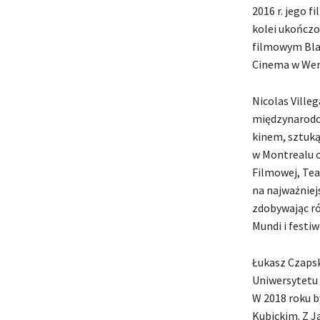
2016 r. jego 
kolei ukończo
filmowym Blac
Cinema w Wene
Nicolas Villeg
międzynarodow
kinem, sztuką
w Montrealu 
Filmowej, Tea
na najważniej
zdobywając ró
Mundi i festi
Łukasz Czapsk
Uniwersytetu 
W 2018 roku b
Kubickim. Z 