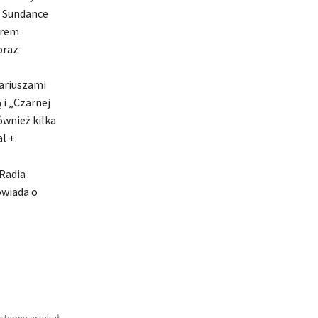
w Sundance
trem
oraz
nariuszami
i „Czarnej
wnież kilka
l +.
 Radia
owiada o
stępny artykuł