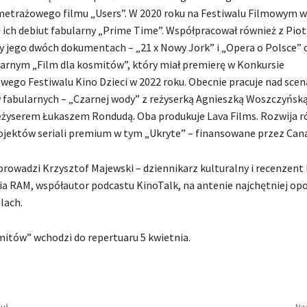
metrażowego filmu „Users”. W 2020 roku na Festiwalu Filmowym 
 ich debiut fabularny „Prime Time”. Współpracował również z Pio
y jego dwóch dokumentach – „21 x Nowy Jork” i „Opera o Polsce” 
larnym „Film dla kosmitów”, który miał premierę w Konkursie
ego Festiwalu Kino Dzieci w 2022 roku. Obecnie pracuje nad sce
fabularnych – „Czarnej wody” z reżyserką Agnieszką Woszczyńską 
żyserem Łukaszem Rondudą. Oba produkuje Lava Films. Rozwija ró
ojektów seriali premium w tym „Ukryte” – finansowane przez Cana
rowadzi Krzysztof Majewski – dziennikarz kulturalny i recenzent
ia RAM, współautor podcastu KinoTalk, na antenie najchętniej op
alach.
mitów” wchodzi do repertuaru 5 kwietnia.
uł
Na