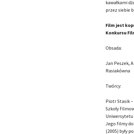
kawałkami dżd
przez siebie 
Film jest ko
Konkursu Fi
Obsada:
Jan Peszek, A
Rasiakówna
Twórcy:
Piotr Stasik 
Szkoły Filmow
Uniwersytetu 
Jego filmy do
(2005) były p