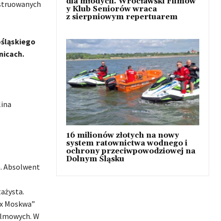
dla młodych. Wrocławski Filmow
nstruowanych
y Klub Seniorów wraca
z sierpniowym repertuarem
ośląskiego
nicach.
lina
16 milionów złotych na nowy
system ratownictwa wodnego i
ochrony przeciwpowodziowej na
Dolnym Śląsku
h. Absolwent
ażysta.
7 x Moskwa”
ilmowych. W