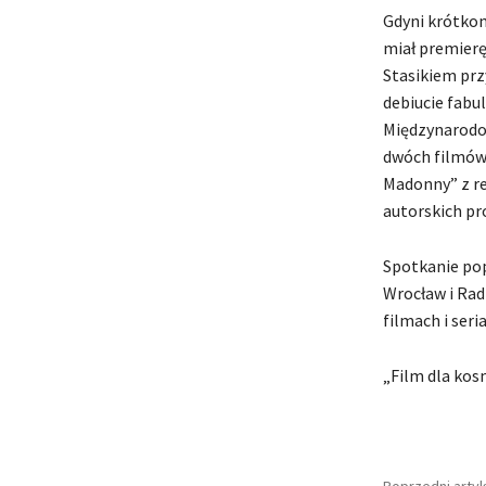
Gdyni krótko
miał premierę
Stasikiem prz
debiucie fabu
Międzynarodow
dwóch filmów 
Madonny” z re
autorskich pr
Spotkanie pop
Wrocław i Rad
filmach i seri
„Film dla kos
Poprzedni artyk